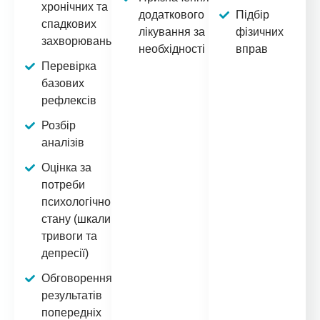
хронічних та
додаткового
Підбір
спадкових
лікування за
фізичних
захворювань
необхідності
вправ
Перевірка
базових
рефлексів
Розбір
аналізів
Оцінка за
потреби
психологічного
стану (шкали
тривоги та
депресії)
Обговорення
результатів
попередніх