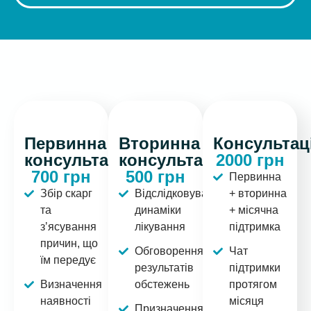
Первинна
Вторинна
Консультац
консультація
консультація
2000 грн
700 грн
500 грн
Первинна
Збір скарг
Відслідковування
+ вторинна
та
динаміки
+ місячна
зʼясування
лікування
підтримка
причин, що
Обговорення
Чат
їм передує
результатів
підтримки
Визначення
обстежень
протягом
наявності
місяця
Призначення